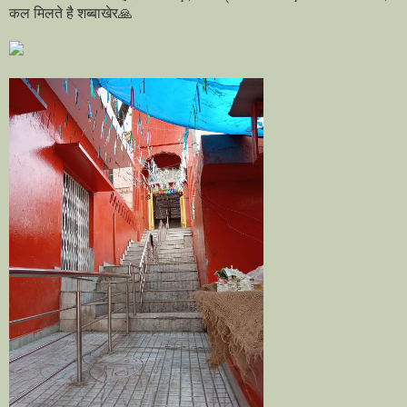
कल मिलते है शब्बाखेर🙏