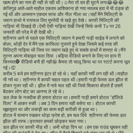
खत्म होने का नाम ही नही ले रही थी।☺️मेरा तो दम ही घुटने लगा😂😂😂
कंजिगुड आते-आते माहौल एकदम आशिकाना हो गया मतलब हवा में भी ठंड़क हो
गई थी और आसमान एकदम साफ और नील नीला था।यहाँ मैंने मिलिट्री के
जवान हाथो मे रायफल लिए मुस्तेदी से खड़े हुए देखे। काफी मिलिट्री की
गाड़ियां भी दिखाई दी।ऐसी ऐसी गाड़ियां देखी जिन्हें सिर्फ कभी Tv पर 26
जनवरी की परेड में ही देखी थी।
श्रीनगर आने से पहले एक मिलिट्री जवान ने हमारी गाड़ी साईड में लगाने को
बोला, थोड़ी देर में मैंने एक काफिला गुजरते हुये देखा जिसमे कई तरह की
मिलिट्री गाड़िया थी जिस पर जवान खड़े हुए थे सबके हाथों में शस्त्र थे।मैंने
तुरन्त अपना मोबाइल चला दिया ।बढ़िया वीडियो बनाने के लिए पर हाय री
किस्मत🕵️ वीडियो बनी ही नही🤪 कैमरा तो चालू किया था पर स्टार्ट करना भूल
गई।🤦
करीब 5 बजे हम श्रीनगर इंटर हो रहे थे। यहाँ काफी गर्मी लग रही थी।माहौल
भी गर्म था। श्रीनगर में काफी चहल पहल थी।हमारी गाड़ी फेमस डल झील से
होकर गुजर रही थी। झील में नावे चल रही थी जिसे शिकारा बोलते हैं उसमें
बैठकर लोग बोट का आनन्द ले रहे थे।
डल लेक के नजदीक ही हमारा होटल था।हमारी गाड़ी हमारे होटल "हॉलिडे
विला" में आकर रुकी ।अब 3 दिन हमारा यही बसेरा था। होटल काफी
खूबसूरत था और लकड़ी का काम बड़ी बारीकी से हुआ था।
होटल में सामान रखकर थोड़ा फ्रेश हो, हम चल दिये श्रीनगर की फेमस डल
झील की तरफ।ड्रायवर हमको छोड़कर चला गया।
डल झील पर काफी भीड़ थी। अभी थोड़ा दिन था ।हम एक राउंड घूमकर वही