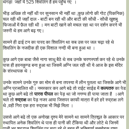
थेगड़ा जहाँ ये 525 शिवलिंग है हम पहुँच गए ।
भीड़ अधिक तो नहीं थी पर सुनसान भी नहीं था ,कुछ लोगो की गोट (पिकनिक)
चल रही थी जहाँ दाल - बाटी बन रही थी और बाटी की सोंधी - सोंधी खुशबु
फिजाओं में फ़ैल रही थी । मन बाटी खाने को मचल रहा था पर दर्शन करने भी
जरुरी थे हम आगे बढ़ गए।
सामने ही ढाई टन का पारद का शिवलिंग था सब उस पर जल चढ़ा रहे थे
शिवलिंग के नजदीक ही एक विशाल नन्दी भी बना हुआ था ।
कुछ आगे एक बाबा जैसे नागा साधु बैठे थे सब उनके चरणस्पर्श कर रहे थे उनके
पास ही हवनकुण्ड बना हुआ था जिसमें अग्नि जल रही थी ये आज के इस मंदिर
के संस्थापक थे ।
उनके सामने उनके गुरु का मोम से बना तपस्या में लीन पुतला था जिसके आगे भी
अग्नि प्रज्वलित थी। नमस्कार कर आगे बढे तो राईट साईड में
कल्पतरु
का पेड
था कुछ आगे बढे तो
पारस पीपल
का पेड़ था जो नगण्य ही पाया जाता है ।आगे
चले तो
रुद्राक्ष
का पेड़ नजर आया जिसपर काफी मात्रा में हरे हरे रुद्राक्ष लगे
थे ,वही गिरा एक हरा रुद्राक्ष भी मिझे मिला ।
उससे आगे बढे तो एक अनोखा दृश्य मेरे सामने था सामने त्रिशूल के आकार पर
स्थापित अनेक शिवलिंग थे पास ही पानी की टँकिया थी और लोटे थे जिनमें
पानी भर श्रद्धालु शिवलिंग पर चढ़ा रहे थे बहुत ही भक्तिपूर्ण मनमोहक दृश्य