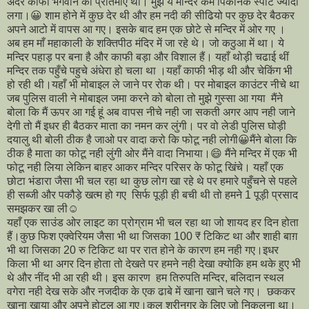
अंदर काफी भगवान की प्रतिमाएं थी। मुझे ये मन्दिर कम पिकनिक स्पॉट ज्यादा
लगा।😀 शाम होने में कुछ देर थी और हम नदी की सीढियो पर कुछ देर बैठकर
अपने आटो में वापस आ गए। इसके बाद हम एक छोटे से मन्दिर में ओर गए ।
अब हम माँ महाकाली के शक्तिपीठ मंदिर में जा रहे थे। जो कठुआ में था। ये
मन्दिर पहाड़ पर बना है और काफी बड़ा और विशाल हैं। यहाँ थोड़ी चढाई थीं
मन्दिर तक पहुँचे पहुचे अंधेरा हो चला था ।यहाँ काफी भीड़ थी और चेकिंग भी
हो रही थी।यहाँ भी मोबाइल ले जाने पर रोक थी। पर मोबाइल काउंटर नीचे था
जब पुलिस वाली ने मोबाइल जमा करने को बोला तो मुझे गुस्सा आ गया मैंने
बोला कि मैं ऊपर आ गई हूं अब वापस नीचे नही जा सकती अगर आप नही जाने
देगी तो मैं इधर ही बैठकर माता का नमन कर लुंगी। पर वो लेडी पुलिस घोड़ी
दयालु थी बोली ठीक है जाओ पर वादा करो कि फोटू नही लोगी😀मैंने बोला कि
ठीक है माता का फोटू नही लुंगी ओर मैंने वादा निभाया।😄 मैंने मन्दिर में एक भी
फोटू नही लिया लेकिन बाहर आकर मन्दिर परिसर के फोटू खिंचे। यहाँ एक
छोटा भंडारा जैसा भी चल रहा था कुछ लोग खा रहे थे पर हमारे पहुँचने से पहले
ही सब्जी और पकौड़े खत्म हो गए सिर्फ पूड़ी ही बची थी तो हमने 1 पूड़ी प्रसाद
समझकर खा ली☺️
यहाँ एक साउंड ओर लाइट का प्रोग्राम भी चल रहा था जो शायद हर दिन होता
हैं।कुछ फिश एक्वेरियम जैसा भी था जिसका 100 ₹ टिकिट था और शाही बाग़
भी था जिसका 20 रु टिकिट था पर रात होने के कारण हम नही गए।इधर
किला भी था अगर दिन होता तो देखते पर हमने नही देखा क्योकि हम थके हुए भी
थे और नींद भी आ रही थी। इस कारण हम तिरुपति मन्दिर, बलिदान स्थल
वगेरा नही देख सके और नजदीक के एक ढाबे में खाना खाने चले गए। छककर
खाना खाया और अपने होटल आ गए।कल श्रीनगर के लिए जो निकलना था।