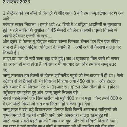
2 सेप्टेंबर 2023
1 सेप्टेंबर को हम बॉम्बे से निकले थे और आज 3 बजे हम जम्मू स्टेशन पर थे अब
आगे....
मजेदार सफर निकला ।हमारे थर्ड Ac डिब्बे में 2 बढ़िया आदमियों से मुलाकात
हुई।पहले व्यक्ति थे सुशील जो 45 मेम्बरों को लेकर कश्मीर घूमने निकले थे
अपनी ट्रैवलर एजंसी के थ्रू....
ओर दूसरे थे फेमस यु टीयूबर राकेश खन्ना जिनका चैनल "हर दिन एक मंदिर"
नाम से हैं।बहुत बढ़िया व्यक्तित्व के स्वामी हैं । अभी आपनी कैलाश यात्रा पर
निकले हैं।
टाइम का पता ही नही चला खूब बातें हुईं।जब 3 घुमक्कड़ मिल जाये तो सफर
का अपना ही मजा होता हैं।ये सफर भी यादगार रहा और हम सब जम्मू उतर
गए।
जम्मू उतरकर हम टैक्सी से होटल ड्रीमलेंड पहुचे जो मेन बाजार में ही था। रेल्वे
स्टेशन से ही टैक्सी ली थी जिसका किराया लगा 450 सो रु । ओर होटल
प्रेमबजार में था जिसका रेंट था 1हजार रु। होटल ठीक ठीक ही था।होटल
पहुँचकर हम फ्रेश हुए और जम्मू घूमने निकल पड़े।
सबसे पहले हमने एक सिम खरीदा जो मुझे 400 रु का पड़ा।फिर हमने 800 रु
में एक ऑटो किया जो रात तक जितना हो सकेगा घुमा देगा।
जम्मू शहर में बड़े बड़े विशालकाय पोस्टर दिखे जिनमें अमरनाथ यात्रियों को
शुभकामनाएं दी गई थी क्योंकि अभी अभी अमरनाथ यात्रा खत्म हुई थी।
आटो वाला सबसे पहले हमको " जामवन्त गुफा पीर खो मन्दिर" दिखाने गया।
इस गुफा में कई फकीर,साधु संतों ने तपस्याएं की थी इसलिए इसे पीर खोह