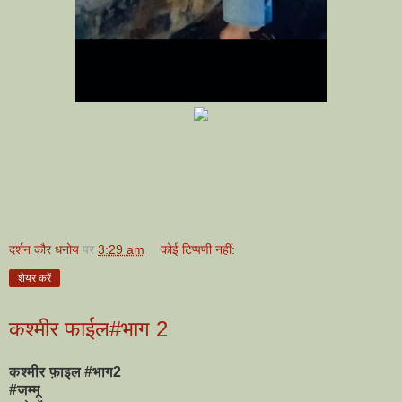
दर्शन कौर धनोय
पर
3:29 am
कोई टिप्पणी नहीं:
शेयर करें
कश्मीर फाईल#भाग 2
कश्मीर फ़ाइल #भाग2
#जम्मू