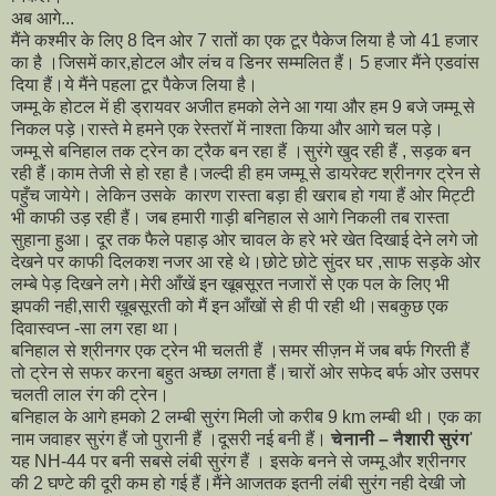
अब आगे...
मैंने कश्मीर के लिए 8 दिन ओर 7 रातों का एक टूर पैकेज लिया है जो 41 हजार
का है ।जिसमें कार,होटल और लंच व डिनर सम्मलित हैं। 5 हजार मैंने एडवांस
दिया हैं।ये मैंने पहला टूर पैकेज लिया है।
जम्मू के होटल में ही ड्रायवर अजीत हमको लेने आ गया और हम 9 बजे जम्मू से
निकल पड़े।रास्ते मे हमने एक रेस्तरॉ में नाश्ता किया और आगे चल पड़े।
जम्मू से बनिहाल तक ट्रेन का ट्रैक बन रहा हैं ।सुरंगे खुद रही हैं , सड़क बन
रही हैं।काम तेजी से हो रहा है।जल्दी ही हम जम्मू से डायरेक्ट श्रीनगर ट्रेन से
पहुँच जायेगे। लेकिन उसके कारण रास्ता बड़ा ही खराब हो गया हैं ओर मिट्टी
भी काफी उड़ रही हैं। जब हमारी गाड़ी बनिहाल से आगे निकली तब रास्ता
सुहाना हुआ। दूर तक फैले पहाड़ ओर चावल के हरे भरे खेत दिखाई देने लगे जो
देखने पर काफी दिलकश नजर आ रहे थे।छोटे छोटे सुंदर घर ,साफ सड़के ओर
लम्बे पेड़ दिखने लगे।मेरी आँखें इन खूबसूरत नजारों से एक पल के लिए भी
झपकी नही,सारी ख़ूबसूरती को मैं इन आँखों से ही पी रही थी।सबकुछ एक
दिवास्वप्न -सा लग रहा था।
बनिहाल से श्रीनगर एक ट्रेन भी चलती हैं ।समर सीज़न में जब बर्फ गिरती हैं
तो ट्रेन से सफर करना बहुत अच्छा लगता हैं।चारों ओर सफेद बर्फ ओर उसपर
चलती लाल रंग की ट्रेन।
बनिहाल के आगे हमको 2 लम्बी सुरंग मिली जो करीब 9 km लम्बी थी। एक का
नाम जवाहर सुरंग हैं जो पुरानी हैं ।दूसरी नई बनी हैं।
चेनानी – नैशारी सुरंग
'
यह NH-44 पर बनी सबसे लंबी सुरंग हैं । इसके बनने से जम्मू और श्रीनगर
की 2 घण्टे की दूरी कम हो गई हैं।मैंने आजतक इतनी लंबी सुरंग नही देखी जो