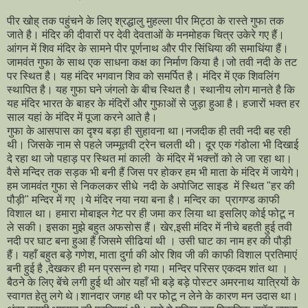
पीर खोह् तक पहुंचने के लिए श्रद्धालु मुहल्ला पीर मिट्ठा के रास्ते गुफा तक
जाते है। मंदिर की दीवारों पर देवी देवताओं के मनमोहक चित्र उकेरे गए हैं।
आंगन में शिव मंदिर के सामने पीर पूर्णनाथ और पीर सिंधिया की समाधिंया हैं।
जामवंत गुफा के साथ एक साधना कक्ष का निर्माण किया है।जो तवी नदी के तट
पर स्थित है। यह मंदिर भगवान शिव को समर्पित है। मंदिर में एक शिवलिंग
स्थापित है। यह गुफा घने जंगलो के बीच स्थित है। स्थानीय लोग मानते है कि
यह मंदिर भारत के बाहर के मंदिरों और गुफाओं से जुड़ा हुआ है। हजारों भक्त हर
साल यहां के मंदिर में पूजा करने आते है।
गुफा के आसपास का दृश्य बड़ा ही सुहावना था।नजदीक ही तवी नदी बह रही
थी। जिसके नाम से पहले जम्मूतवी ट्रेन चलती थी। दूर एक गंडोला भी दिखाई
दे रहा था जो पहाड़ पर स्थित मां काली के मंदिर में भक्त्तों को ले जा रहा था।
वैसे मन्दिर तक सड़क भी बनी हैं जिस पर होकर हम भी माता के मंदिर में जायेगे।
हम जामवंत गुफा से निकलकर सीधे नदी के अपोजिट साइड में स्थित "हर की
पौड़ी" मन्दिर में गए ।ये मंदिर नया नया बना है। मन्दिर का प्रागण्ड काफी
विशाल था। हमारा मोबाइल गेट पर ही जमा कर लिया था इसलिए कोई फोटू न
ले सकी। इसका मुझे बहुत अफसोस हैं। खेर,इसी मंदिर में नीचे बहती हुई तवी
नदी पर घाट बना हुआ हैं जिसमे सीढियां थी । उसी घाट का नाम हर की पौड़ी
हैं। यहाँ बहुत बड़े गणेश, माता दुर्गा की ओर शिव जी की काफी विशाल प्रतिमाएं
बनी हुई है ,देखकर ही मन प्रसन्न हो गया। मन्दिर परिसर एकदम शांत था ।
बैठने के लिए बेंचे लगी हुई थी ओर यहाँ भी बड़े बड़े पोस्टर अमरनाथ यात्रियों के
स्वागत हेतु लगे थे।शानदार जगह थी पर फोटू न लेने के कारण मन उदास था।